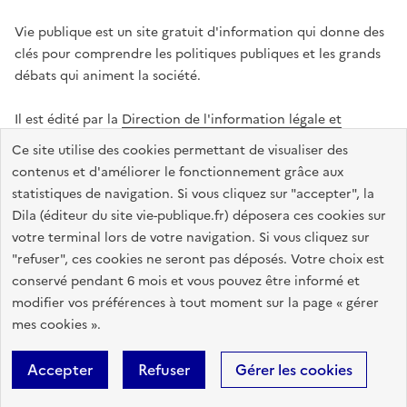
Vie publique est un site gratuit d'information qui donne des
clés pour comprendre les politiques publiques et les grands
débats qui animent la société.
Il est édité par la
Direction de l'information légale et
administrative
.
Ce site utilise des cookies permettant de visualiser des
contenus et d'améliorer le fonctionnement grâce aux
statistiques de navigation. Si vous cliquez sur "accepter", la
legifrance.gouv.fr
info.gouv.fr
data.gouv.fr
Dila (éditeur du site vie-publique.fr) déposera ces cookies sur
service-public.gouv.fr
votre terminal lors de votre navigation. Si vous cliquez sur
"refuser", ces cookies ne seront pas déposés. Votre choix est
conservé pendant 6 mois et vous pouvez être informé et
modifier vos préférences à tout moment sur la page « gérer
Accessibilité : totalement conforme
Données personnelles
mes cookies ».
Gestion des cookies
Mentions légales
Plan du site
Accepter
Refuser
Gérer les cookies
Sauf mention contraire, tous les textes de ce site sont sous
licence
etalab-2.0