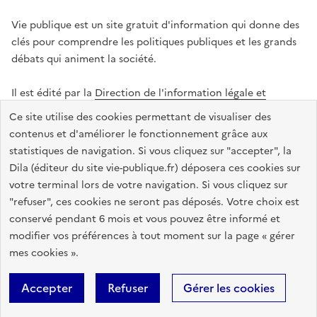
Vie publique est un site gratuit d'information qui donne des
clés pour comprendre les politiques publiques et les grands
débats qui animent la société.
Il est édité par la
Direction de l'information légale et
administrative
.
Ce site utilise des cookies permettant de visualiser des
contenus et d'améliorer le fonctionnement grâce aux
statistiques de navigation. Si vous cliquez sur "accepter", la
legifrance.gouv.fr
info.gouv.fr
data.gouv.fr
Dila (éditeur du site vie-publique.fr) déposera ces cookies sur
service-public.gouv.fr
votre terminal lors de votre navigation. Si vous cliquez sur
"refuser", ces cookies ne seront pas déposés. Votre choix est
conservé pendant 6 mois et vous pouvez être informé et
modifier vos préférences à tout moment sur la page « gérer
Accessibilité : totalement conforme
Données personnelles
mes cookies ».
Gestion des cookies
Mentions légales
Plan du site
Accepter
Refuser
Gérer les cookies
Sauf mention contraire, tous les textes de ce site sont sous
licence
etalab-2.0