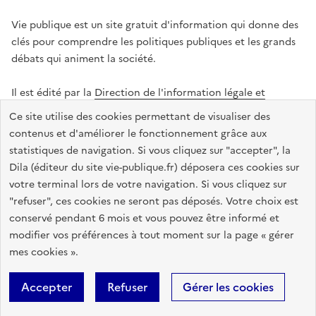
Vie publique est un site gratuit d'information qui donne des
clés pour comprendre les politiques publiques et les grands
débats qui animent la société.
Il est édité par la
Direction de l'information légale et
administrative
.
Ce site utilise des cookies permettant de visualiser des
contenus et d'améliorer le fonctionnement grâce aux
statistiques de navigation. Si vous cliquez sur "accepter", la
legifrance.gouv.fr
info.gouv.fr
data.gouv.fr
Dila (éditeur du site vie-publique.fr) déposera ces cookies sur
service-public.gouv.fr
votre terminal lors de votre navigation. Si vous cliquez sur
"refuser", ces cookies ne seront pas déposés. Votre choix est
conservé pendant 6 mois et vous pouvez être informé et
modifier vos préférences à tout moment sur la page « gérer
Accessibilité : totalement conforme
Données personnelles
mes cookies ».
Gestion des cookies
Mentions légales
Plan du site
Accepter
Refuser
Gérer les cookies
Sauf mention contraire, tous les textes de ce site sont sous
licence
etalab-2.0