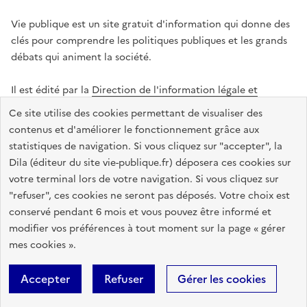
Vie publique est un site gratuit d'information qui donne des
clés pour comprendre les politiques publiques et les grands
débats qui animent la société.
Il est édité par la
Direction de l'information légale et
administrative
.
Ce site utilise des cookies permettant de visualiser des
contenus et d'améliorer le fonctionnement grâce aux
statistiques de navigation. Si vous cliquez sur "accepter", la
legifrance.gouv.fr
info.gouv.fr
data.gouv.fr
Dila (éditeur du site vie-publique.fr) déposera ces cookies sur
service-public.gouv.fr
votre terminal lors de votre navigation. Si vous cliquez sur
"refuser", ces cookies ne seront pas déposés. Votre choix est
conservé pendant 6 mois et vous pouvez être informé et
modifier vos préférences à tout moment sur la page « gérer
Accessibilité : totalement conforme
Données personnelles
mes cookies ».
Gestion des cookies
Mentions légales
Plan du site
Accepter
Refuser
Gérer les cookies
Sauf mention contraire, tous les textes de ce site sont sous
licence
etalab-2.0