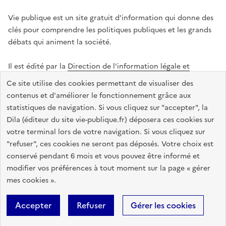
Vie publique est un site gratuit d'information qui donne des
clés pour comprendre les politiques publiques et les grands
débats qui animent la société.
Il est édité par la
Direction de l'information légale et
administrative
.
Ce site utilise des cookies permettant de visualiser des
contenus et d'améliorer le fonctionnement grâce aux
statistiques de navigation. Si vous cliquez sur "accepter", la
legifrance.gouv.fr
info.gouv.fr
data.gouv.fr
Dila (éditeur du site vie-publique.fr) déposera ces cookies sur
service-public.gouv.fr
votre terminal lors de votre navigation. Si vous cliquez sur
"refuser", ces cookies ne seront pas déposés. Votre choix est
conservé pendant 6 mois et vous pouvez être informé et
modifier vos préférences à tout moment sur la page « gérer
Accessibilité : totalement conforme
Données personnelles
mes cookies ».
Gestion des cookies
Mentions légales
Plan du site
Accepter
Refuser
Gérer les cookies
Sauf mention contraire, tous les textes de ce site sont sous
licence
etalab-2.0