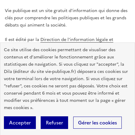
Vie publique est un site gratuit d'information qui donne des
clés pour comprendre les politiques publiques et les grands
débats qui animent la société.
Il est édité par la
Direction de l'information légale et
administrative
.
Ce site utilise des cookies permettant de visualiser des
contenus et d'améliorer le fonctionnement grâce aux
statistiques de navigation. Si vous cliquez sur "accepter", la
legifrance.gouv.fr
info.gouv.fr
data.gouv.fr
Dila (éditeur du site vie-publique.fr) déposera ces cookies sur
service-public.gouv.fr
votre terminal lors de votre navigation. Si vous cliquez sur
"refuser", ces cookies ne seront pas déposés. Votre choix est
conservé pendant 6 mois et vous pouvez être informé et
modifier vos préférences à tout moment sur la page « gérer
Accessibilité : totalement conforme
Données personnelles
mes cookies ».
Gestion des cookies
Mentions légales
Plan du site
Accepter
Refuser
Gérer les cookies
Sauf mention contraire, tous les textes de ce site sont sous
licence
etalab-2.0