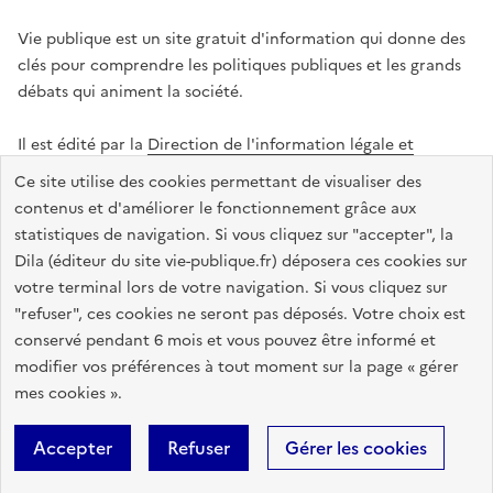
Vie publique est un site gratuit d'information qui donne des
clés pour comprendre les politiques publiques et les grands
débats qui animent la société.
Il est édité par la
Direction de l'information légale et
administrative
.
Ce site utilise des cookies permettant de visualiser des
contenus et d'améliorer le fonctionnement grâce aux
statistiques de navigation. Si vous cliquez sur "accepter", la
legifrance.gouv.fr
info.gouv.fr
data.gouv.fr
Dila (éditeur du site vie-publique.fr) déposera ces cookies sur
service-public.gouv.fr
votre terminal lors de votre navigation. Si vous cliquez sur
"refuser", ces cookies ne seront pas déposés. Votre choix est
conservé pendant 6 mois et vous pouvez être informé et
modifier vos préférences à tout moment sur la page « gérer
Accessibilité : totalement conforme
Données personnelles
mes cookies ».
Gestion des cookies
Mentions légales
Plan du site
Accepter
Refuser
Gérer les cookies
Sauf mention contraire, tous les textes de ce site sont sous
licence
etalab-2.0