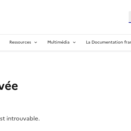
R
Ressources
Multimédia
La Documentation fra
vée
t introuvable.