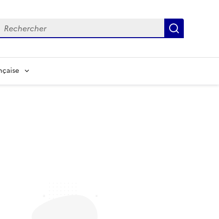
echerche
Recherch
nçaise