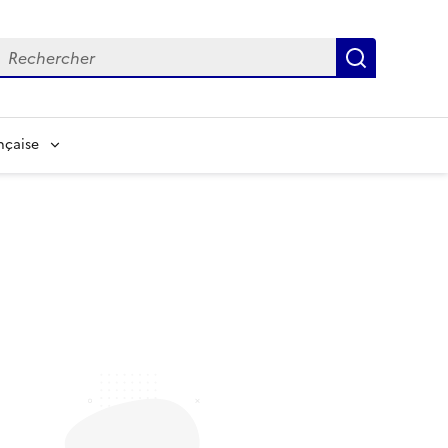
echerche
Recherch
nçaise