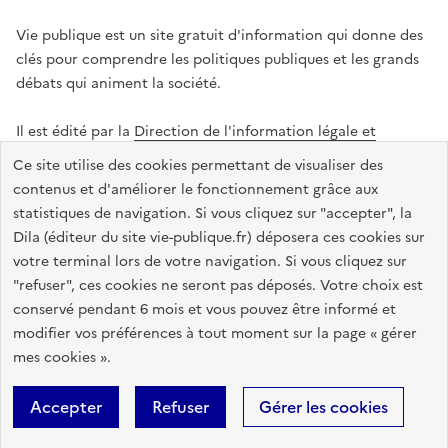
Vie publique est un site gratuit d'information qui donne des
clés pour comprendre les politiques publiques et les grands
débats qui animent la société.
Il est édité par la
Direction de l'information légale et
administrative
.
Ce site utilise des cookies permettant de visualiser des
contenus et d'améliorer le fonctionnement grâce aux
statistiques de navigation. Si vous cliquez sur "accepter", la
legifrance.gouv.fr
info.gouv.fr
data.gouv.fr
Dila (éditeur du site vie-publique.fr) déposera ces cookies sur
service-public.gouv.fr
votre terminal lors de votre navigation. Si vous cliquez sur
"refuser", ces cookies ne seront pas déposés. Votre choix est
conservé pendant 6 mois et vous pouvez être informé et
modifier vos préférences à tout moment sur la page « gérer
Accessibilité : totalement conforme
Données personnelles
mes cookies ».
Gestion des cookies
Mentions légales
Plan du site
Accepter
Refuser
Gérer les cookies
Sauf mention contraire, tous les textes de ce site sont sous
licence
etalab-2.0