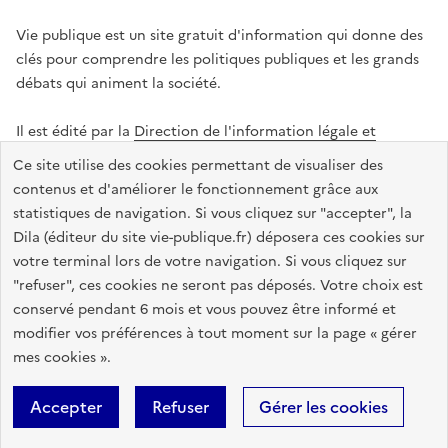
Vie publique est un site gratuit d'information qui donne des
clés pour comprendre les politiques publiques et les grands
débats qui animent la société.
Il est édité par la
Direction de l'information légale et
administrative
.
Ce site utilise des cookies permettant de visualiser des
contenus et d'améliorer le fonctionnement grâce aux
statistiques de navigation. Si vous cliquez sur "accepter", la
legifrance.gouv.fr
info.gouv.fr
data.gouv.fr
Dila (éditeur du site vie-publique.fr) déposera ces cookies sur
service-public.gouv.fr
votre terminal lors de votre navigation. Si vous cliquez sur
"refuser", ces cookies ne seront pas déposés. Votre choix est
conservé pendant 6 mois et vous pouvez être informé et
modifier vos préférences à tout moment sur la page « gérer
Accessibilité : totalement conforme
Données personnelles
mes cookies ».
Gestion des cookies
Mentions légales
Plan du site
Accepter
Refuser
Gérer les cookies
Sauf mention contraire, tous les textes de ce site sont sous
licence
etalab-2.0