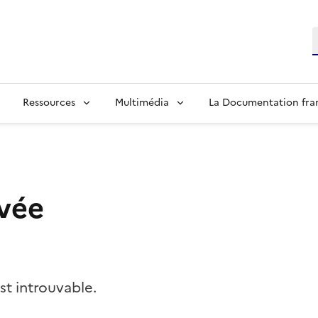
R
Ressources
Multimédia
La Documentation fra
vée
t introuvable.