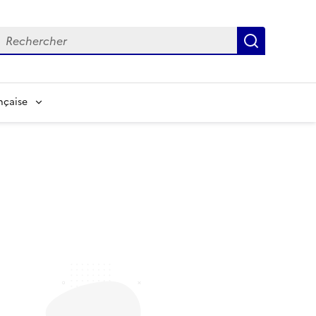
echerche
Recherch
nçaise