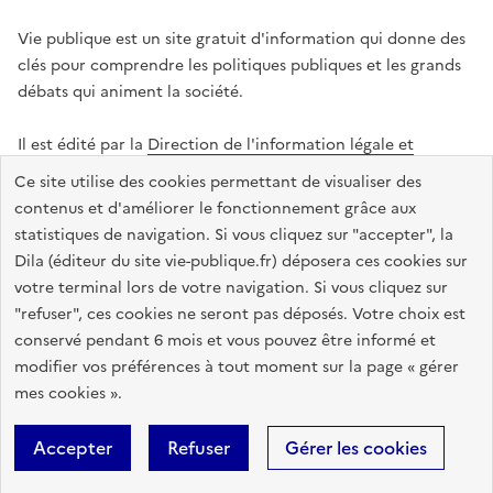
Vie publique est un site gratuit d'information qui donne des
clés pour comprendre les politiques publiques et les grands
débats qui animent la société.
Il est édité par la
Direction de l'information légale et
administrative
.
Ce site utilise des cookies permettant de visualiser des
contenus et d'améliorer le fonctionnement grâce aux
statistiques de navigation. Si vous cliquez sur "accepter", la
legifrance.gouv.fr
info.gouv.fr
data.gouv.fr
Dila (éditeur du site vie-publique.fr) déposera ces cookies sur
service-public.gouv.fr
votre terminal lors de votre navigation. Si vous cliquez sur
"refuser", ces cookies ne seront pas déposés. Votre choix est
conservé pendant 6 mois et vous pouvez être informé et
modifier vos préférences à tout moment sur la page « gérer
Accessibilité : totalement conforme
Données personnelles
mes cookies ».
Gestion des cookies
Mentions légales
Plan du site
Accepter
Refuser
Gérer les cookies
Sauf mention contraire, tous les textes de ce site sont sous
licence
etalab-2.0