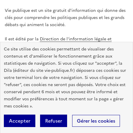
Vie publique est un site gratuit d'information qui donne des
clés pour comprendre les politiques publiques et les grands
débats qui animent la société.
Il est édité par la
Direction de l'information légale et
administrative
.
Ce site utilise des cookies permettant de visualiser des
contenus et d'améliorer le fonctionnement grâce aux
statistiques de navigation. Si vous cliquez sur "accepter", la
legifrance.gouv.fr
info.gouv.fr
data.gouv.fr
Dila (éditeur du site vie-publique.fr) déposera ces cookies sur
service-public.gouv.fr
votre terminal lors de votre navigation. Si vous cliquez sur
"refuser", ces cookies ne seront pas déposés. Votre choix est
conservé pendant 6 mois et vous pouvez être informé et
modifier vos préférences à tout moment sur la page « gérer
Accessibilité : totalement conforme
Données personnelles
mes cookies ».
Gestion des cookies
Mentions légales
Plan du site
Accepter
Refuser
Gérer les cookies
Sauf mention contraire, tous les textes de ce site sont sous
licence
etalab-2.0