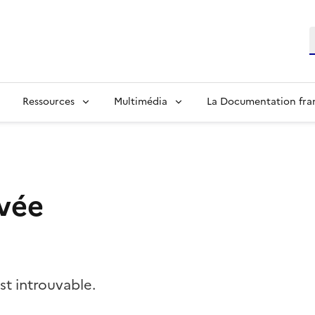
R
Ressources
Multimédia
La Documentation fra
vée
t introuvable.