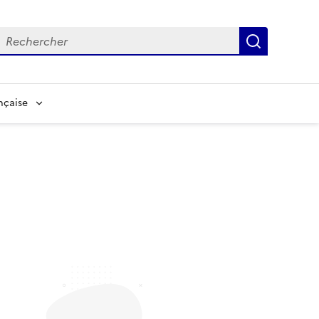
echerche
Recherch
nçaise