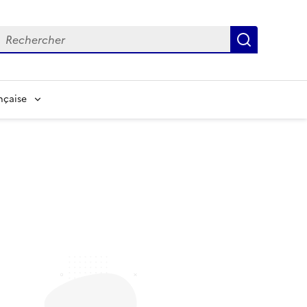
echerche
Recherch
nçaise