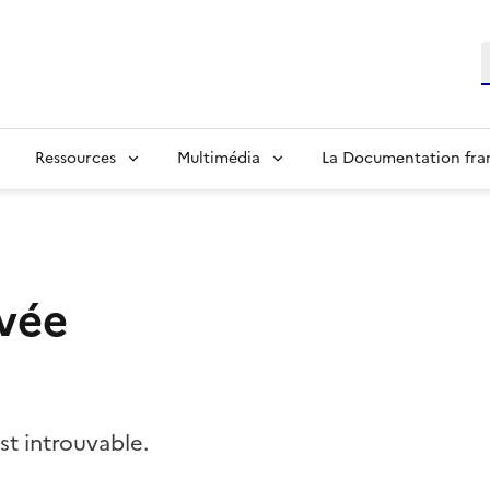
R
Ressources
Multimédia
La Documentation fra
vée
t introuvable.