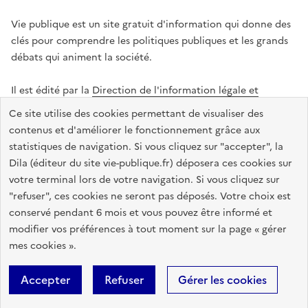
Vie publique est un site gratuit d'information qui donne des
clés pour comprendre les politiques publiques et les grands
débats qui animent la société.
Il est édité par la
Direction de l'information légale et
administrative
.
Ce site utilise des cookies permettant de visualiser des
contenus et d'améliorer le fonctionnement grâce aux
statistiques de navigation. Si vous cliquez sur "accepter", la
legifrance.gouv.fr
info.gouv.fr
data.gouv.fr
Dila (éditeur du site vie-publique.fr) déposera ces cookies sur
service-public.gouv.fr
votre terminal lors de votre navigation. Si vous cliquez sur
"refuser", ces cookies ne seront pas déposés. Votre choix est
conservé pendant 6 mois et vous pouvez être informé et
modifier vos préférences à tout moment sur la page « gérer
Accessibilité : totalement conforme
Données personnelles
mes cookies ».
Gestion des cookies
Mentions légales
Plan du site
Accepter
Refuser
Gérer les cookies
Sauf mention contraire, tous les textes de ce site sont sous
licence
etalab-2.0