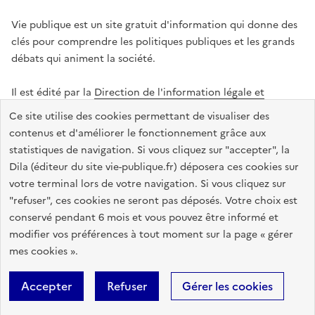
Vie publique est un site gratuit d'information qui donne des
clés pour comprendre les politiques publiques et les grands
débats qui animent la société.
Il est édité par la
Direction de l'information légale et
administrative
.
Ce site utilise des cookies permettant de visualiser des
contenus et d'améliorer le fonctionnement grâce aux
statistiques de navigation. Si vous cliquez sur "accepter", la
legifrance.gouv.fr
info.gouv.fr
data.gouv.fr
Dila (éditeur du site vie-publique.fr) déposera ces cookies sur
service-public.gouv.fr
votre terminal lors de votre navigation. Si vous cliquez sur
"refuser", ces cookies ne seront pas déposés. Votre choix est
conservé pendant 6 mois et vous pouvez être informé et
modifier vos préférences à tout moment sur la page « gérer
Accessibilité : totalement conforme
Données personnelles
mes cookies ».
Gestion des cookies
Mentions légales
Plan du site
Accepter
Refuser
Gérer les cookies
Sauf mention contraire, tous les textes de ce site sont sous
licence
etalab-2.0