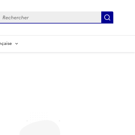
echerche
Recherch
nçaise