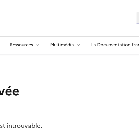
R
Ressources
Multimédia
La Documentation fra
vée
t introuvable.