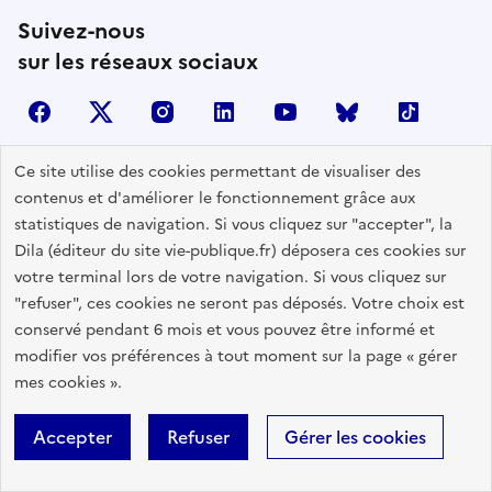
Suivez-nous
sur les réseaux sociaux
facebook
X (anciennement Twitter)
instagram
linkedin
youtube
Bluesky
TikTok
Ce site utilise des cookies permettant de visualiser des
contenus et d'améliorer le fonctionnement grâce aux
Contactez-nous
statistiques de navigation. Si vous cliquez sur "accepter", la
Lettres d'information
Dila (éditeur du site vie-publique.fr) déposera ces cookies sur
votre terminal lors de votre navigation. Si vous cliquez sur
Espace Presse
"refuser", ces cookies ne seront pas déposés. Votre choix est
Utiliser nos contenus
conservé pendant 6 mois et vous pouvez être informé et
Flux RSS
modifier vos préférences à tout moment sur la page « gérer
mes cookies ».
Travailler avec Vie publique
Glossaire
Accepter
Refuser
Gérer les cookies