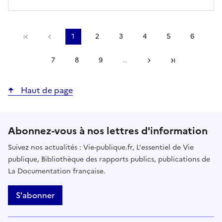
Précédent
1
2
3
4
5
6
Première page
Page
Page
Page
Page
Page
Page
courante
7
8
9
…
Suivant
Page
Page
Page
Dernière page
Haut de page
Abonnez-vous à nos lettres d'information
Suivez nos actualités : Vie-publique.fr, L'essentiel de Vie
publique, Bibliothèque des rapports publics, publications de
La Documentation française.
S'abonner