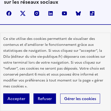
sur les réseaux sociaux
facebook
X (anciennement Twitter)
instagram
linkedin
youtube
Bluesky
TikTok
Contactez-nous
Ce site utilise des cookies permettant de visualiser des
Lettres d'information
contenus et d'améliorer le fonctionnement grâce aux
statistiques de navigation. Si vous cliquez sur "accepter", la
Espace Presse
Dila (éditeur du site vie-publique.fr) déposera ces cookies sur
Utiliser nos contenus
votre terminal lors de votre navigation. Si vous cliquez sur
Flux RSS
"refuser", ces cookies ne seront pas déposés. Votre choix est
conservé pendant 6 mois et vous pouvez être informé et
Travailler avec Vie publique
modifier vos préférences à tout moment sur la page « gérer
Glossaire
mes cookies ».
Accepter
Refuser
Gérer les cookies
RÉPUBLIQUE
FRANÇAISE