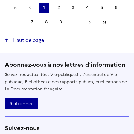
Précédent
1
2
3
4
5
6
Première page
Page
Page
Page
Page
Page
Page
courante
7
8
9
…
Suivant
Page
Page
Page
Dernière page
Haut de page
Abonnez-vous à nos lettres d'information
Suivez nos actualités : Vie-publique.fr, L'essentiel de Vie
publique, Bibliothèque des rapports publics, publications de
La Documentation française.
S'abonner
Suivez-nous