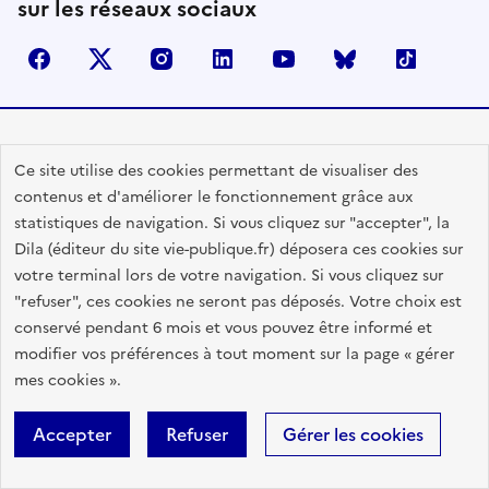
sur les réseaux sociaux
facebook
X (anciennement Twitter)
instagram
linkedin
youtube
Bluesky
TikTok
Contactez-nous
Ce site utilise des cookies permettant de visualiser des
Lettres d'information
contenus et d'améliorer le fonctionnement grâce aux
statistiques de navigation. Si vous cliquez sur "accepter", la
Espace Presse
Dila (éditeur du site vie-publique.fr) déposera ces cookies sur
Utiliser nos contenus
votre terminal lors de votre navigation. Si vous cliquez sur
Flux RSS
"refuser", ces cookies ne seront pas déposés. Votre choix est
conservé pendant 6 mois et vous pouvez être informé et
Travailler avec Vie publique
modifier vos préférences à tout moment sur la page « gérer
Glossaire
mes cookies ».
Accepter
Refuser
Gérer les cookies
RÉPUBLIQUE
FRANÇAISE