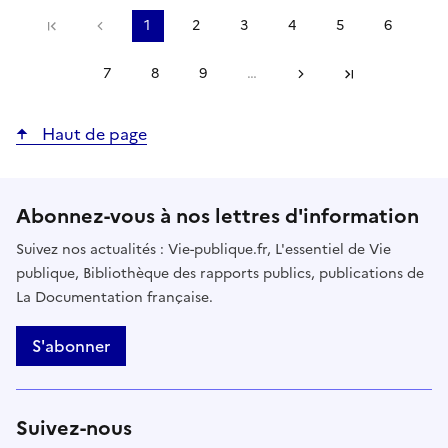
Précédent
1
2
3
4
5
6
Première page
Page
Page
Page
Page
Page
Page
courante
7
8
9
…
Suivant
Page
Page
Page
Dernière page
Haut de page
Abonnez-vous à nos lettres d'information
Suivez nos actualités : Vie-publique.fr, L'essentiel de Vie
publique, Bibliothèque des rapports publics, publications de
La Documentation française.
S'abonner
Suivez-nous