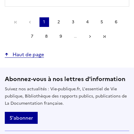
Précédent
1
2
3
4
5
6
Première page
Page
Page
Page
Page
Page
Page
courante
7
8
9
…
Suivant
Page
Page
Page
Dernière page
Haut de page
Abonnez-vous à nos lettres d'information
Suivez nos actualités : Vie-publique.fr, L'essentiel de Vie
publique, Bibliothèque des rapports publics, publications de
La Documentation française.
S'abonner