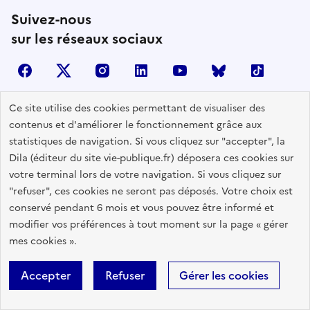
Suivez-nous
sur les réseaux sociaux
facebook
X (anciennement Twitter)
instagram
linkedin
youtube
Bluesky
TikTok
Ce site utilise des cookies permettant de visualiser des
contenus et d'améliorer le fonctionnement grâce aux
Contactez-nous
statistiques de navigation. Si vous cliquez sur "accepter", la
Lettres d'information
Dila (éditeur du site vie-publique.fr) déposera ces cookies sur
votre terminal lors de votre navigation. Si vous cliquez sur
Espace Presse
"refuser", ces cookies ne seront pas déposés. Votre choix est
Utiliser nos contenus
conservé pendant 6 mois et vous pouvez être informé et
Flux RSS
modifier vos préférences à tout moment sur la page « gérer
mes cookies ».
Travailler avec Vie publique
Glossaire
Accepter
Refuser
Gérer les cookies