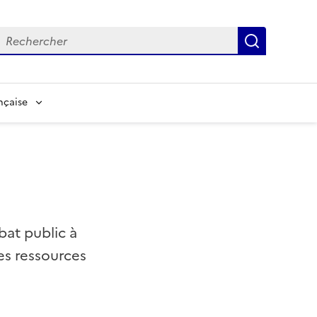
echerche
Recherch
nçaise
bat public à
es ressources