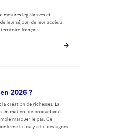
e mesures législatives et
de leur séjour, de leur accès à
territoire français.
 en 2026 ?
 la création de richesses. La
 en matière de productivité.
 semble marquer le pas. Ce
firme-t-il ou y a-t-il des signes