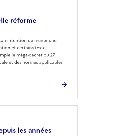
elle réforme
 son intention de mener une
ation et certains textes
emple le méga-décret du 27
locale et des normes applicables
epuis les années