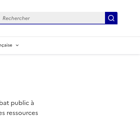
echerche
Recherch
nçaise
bat public à
es ressources