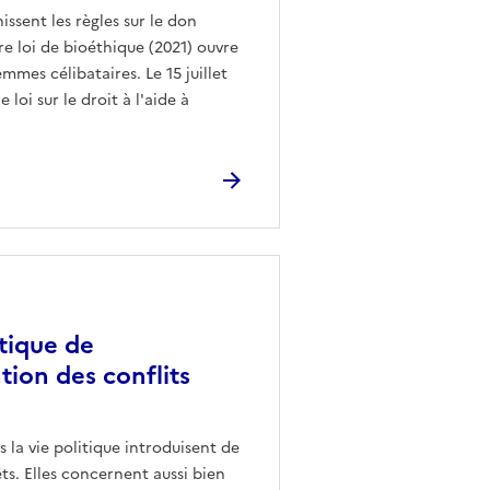
issent les règles sur le don
re loi de bioéthique (2021) ouvre
es célibataires. Le 15 juillet
loi sur le droit à l'aide à
itique de
ntion des conflits
 la vie politique introduisent de
êts. Elles concernent aussi bien