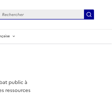
echerche
Recherch
nçaise
bat public à
es ressources