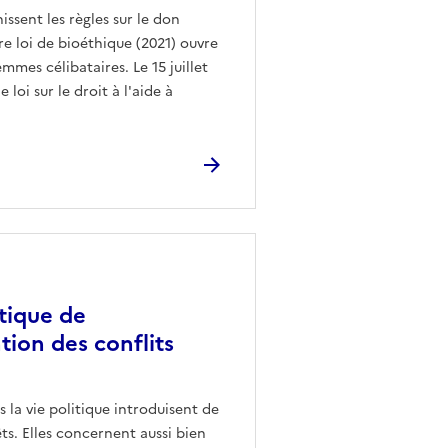
issent les règles sur le don
re loi de bioéthique (2021) ouvre
es célibataires. Le 15 juillet
loi sur le droit à l'aide à
itique de
ntion des conflits
 la vie politique introduisent de
êts. Elles concernent aussi bien