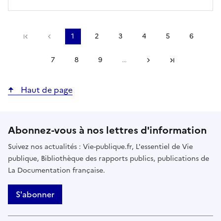
Précédent
1
2
3
4
5
6
Première page
Page
Page
Page
Page
Page
Page
courante
7
8
9
…
Suivant
Page
Page
Page
Dernière page
Haut de page
Abonnez-vous à nos lettres d'information
Suivez nos actualités : Vie-publique.fr, L'essentiel de Vie
publique, Bibliothèque des rapports publics, publications de
La Documentation française.
S'abonner