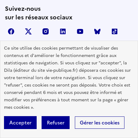
Suivez-nous
sur les réseaux sociaux
facebook
X (anciennement Twitter)
instagram
linkedin
youtube
Bluesky
TikTok
Ce site utilise des cookies permettant de visualiser des
contenus et d'améliorer le fonctionnement grâce aux
Contactez-nous
statistiques de navigation. Si vous cliquez sur "accepter", la
Lettres d'information
Dila (éditeur du site vie-publique.fr) déposera ces cookies sur
votre terminal lors de votre navigation. Si vous cliquez sur
Espace Presse
"refuser", ces cookies ne seront pas déposés. Votre choix est
Utiliser nos contenus
conservé pendant 6 mois et vous pouvez être informé et
Flux RSS
modifier vos préférences à tout moment sur la page « gérer
mes cookies ».
Travailler avec Vie publique
Glossaire
Accepter
Refuser
Gérer les cookies