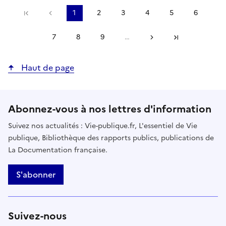
Précédent
1
2
3
4
5
6
Première page
Page
Page
Page
Page
Page
Page
courante
7
8
9
…
Suivant
Page
Page
Page
Dernière page
Haut de page
Abonnez-vous à nos lettres d'information
Suivez nos actualités : Vie-publique.fr, L'essentiel de Vie
publique, Bibliothèque des rapports publics, publications de
La Documentation française.
S'abonner
Suivez-nous