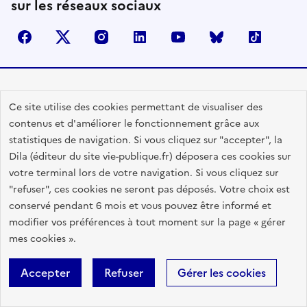
sur les réseaux sociaux
facebook
X (anciennement Twitter)
instagram
linkedin
youtube
Bluesky
TikTok
Contactez-nous
Ce site utilise des cookies permettant de visualiser des
Lettres d'information
contenus et d'améliorer le fonctionnement grâce aux
statistiques de navigation. Si vous cliquez sur "accepter", la
Espace Presse
Dila (éditeur du site vie-publique.fr) déposera ces cookies sur
Utiliser nos contenus
votre terminal lors de votre navigation. Si vous cliquez sur
Flux RSS
"refuser", ces cookies ne seront pas déposés. Votre choix est
conservé pendant 6 mois et vous pouvez être informé et
Travailler avec Vie publique
modifier vos préférences à tout moment sur la page « gérer
Glossaire
mes cookies ».
Accepter
Refuser
Gérer les cookies
RÉPUBLIQUE
FRANÇAISE