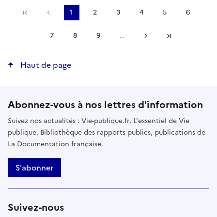
Précédent
1
2
3
4
5
6
Première page
Page
Page
Page
Page
Page
Page
courante
7
8
9
…
Suivant
Page
Page
Page
Dernière page
Haut de page
Abonnez-vous à nos lettres d'information
Suivez nos actualités : Vie-publique.fr, L'essentiel de Vie
publique, Bibliothèque des rapports publics, publications de
La Documentation française.
S'abonner
Suivez-nous