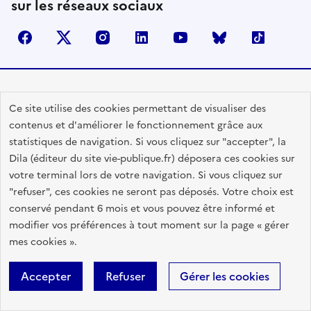
sur les réseaux sociaux
facebook
X (anciennement Twitter)
instagram
linkedin
youtube
Bluesky
TikTok
Contactez-nous
Ce site utilise des cookies permettant de visualiser des
Lettres d'information
contenus et d'améliorer le fonctionnement grâce aux
statistiques de navigation. Si vous cliquez sur "accepter", la
Espace Presse
Dila (éditeur du site vie-publique.fr) déposera ces cookies sur
Utiliser nos contenus
votre terminal lors de votre navigation. Si vous cliquez sur
Flux RSS
"refuser", ces cookies ne seront pas déposés. Votre choix est
conservé pendant 6 mois et vous pouvez être informé et
Travailler avec Vie publique
modifier vos préférences à tout moment sur la page « gérer
Glossaire
mes cookies ».
Accepter
Refuser
Gérer les cookies
RÉPUBLIQUE
FRANÇAISE