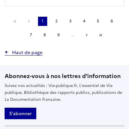
Précédent
1
2
3
4
5
6
Première page
Page
Page
Page
Page
Page
Page
courante
7
8
9
…
Suivant
Page
Page
Page
Dernière page
Haut de page
Abonnez-vous à nos lettres d'information
Suivez nos actualités : Vie-publique.fr, L'essentiel de Vie
publique, Bibliothèque des rapports publics, publications de
La Documentation française.
S'abonner