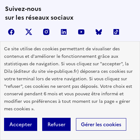
Suivez-nous
sur les réseaux sociaux
facebook
X (anciennement Twitter)
instagram
linkedin
youtube
Bluesky
TikTok
Ce site utilise des cookies permettant de visualiser des
contenus et d'améliorer le fonctionnement grâce aux
Contactez-nous
statistiques de navigation. Si vous cliquez sur "accepter", la
Lettres d'information
Dila (éditeur du site vie-publique.fr) déposera ces cookies sur
votre terminal lors de votre navigation. Si vous cliquez sur
Espace Presse
"refuser", ces cookies ne seront pas déposés. Votre choix est
Utiliser nos contenus
conservé pendant 6 mois et vous pouvez être informé et
Flux RSS
modifier vos préférences à tout moment sur la page « gérer
mes cookies ».
Travailler avec Vie publique
Glossaire
Accepter
Refuser
Gérer les cookies