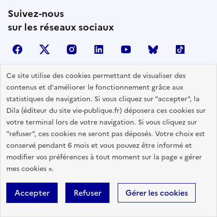
Suivez-nous
sur les réseaux sociaux
facebook
X (anciennement Twitter)
instagram
linkedin
youtube
Bluesky
TikTok
Ce site utilise des cookies permettant de visualiser des
contenus et d'améliorer le fonctionnement grâce aux
Contactez-nous
statistiques de navigation. Si vous cliquez sur "accepter", la
Lettres d'information
Dila (éditeur du site vie-publique.fr) déposera ces cookies sur
votre terminal lors de votre navigation. Si vous cliquez sur
Espace Presse
"refuser", ces cookies ne seront pas déposés. Votre choix est
Utiliser nos contenus
conservé pendant 6 mois et vous pouvez être informé et
Flux RSS
modifier vos préférences à tout moment sur la page « gérer
mes cookies ».
Travailler avec Vie publique
Glossaire
Accepter
Refuser
Gérer les cookies