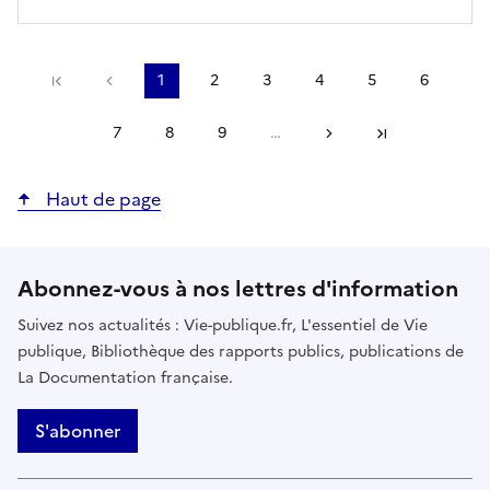
Précédent
1
2
3
4
5
6
Première page
Page
Page
Page
Page
Page
Page
courante
7
8
9
…
Suivant
Page
Page
Page
Dernière page
Haut de page
Abonnez-vous à nos lettres d'information
Suivez nos actualités : Vie-publique.fr, L'essentiel de Vie
publique, Bibliothèque des rapports publics, publications de
La Documentation française.
S'abonner