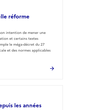
elle réforme
 son intention de mener une
ation et certains textes
emple le méga-décret du 27
locale et des normes applicables
epuis les années