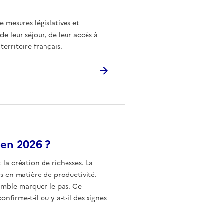
e mesures législatives et
de leur séjour, de leur accès à
territoire français.
 en 2026 ?
 la création de richesses. La
 en matière de productivité.
 semble marquer le pas. Ce
firme-t-il ou y a-t-il des signes