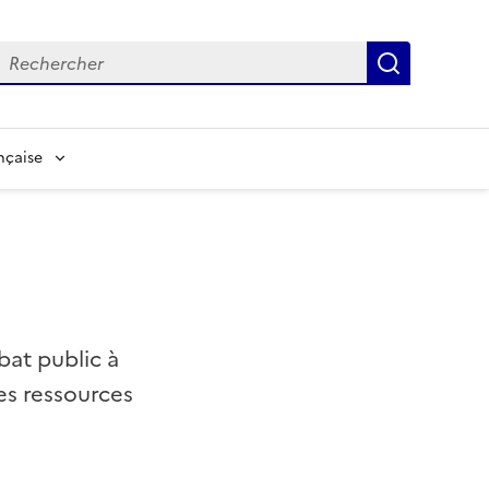
echerche
Recherch
nçaise
bat public à
es ressources