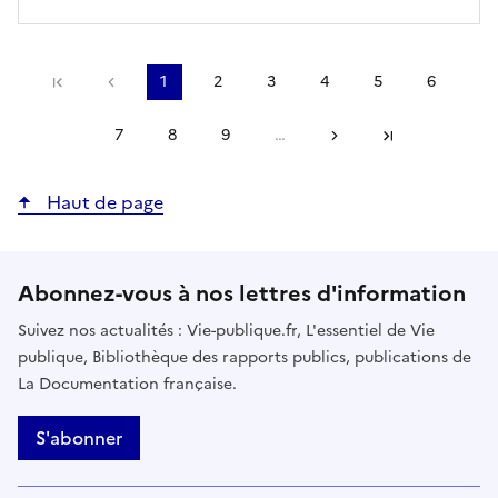
Précédent
1
2
3
4
5
6
Première page
Page
Page
Page
Page
Page
Page
courante
7
8
9
…
Suivant
Page
Page
Page
Dernière page
Haut de page
Abonnez-vous à nos lettres d'information
Suivez nos actualités : Vie-publique.fr, L'essentiel de Vie
publique, Bibliothèque des rapports publics, publications de
La Documentation française.
S'abonner