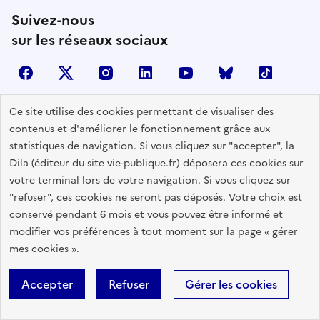
Suivez-nous
sur les réseaux sociaux
facebook
X (anciennement Twitter)
instagram
linkedin
youtube
Bluesky
TikTok
Ce site utilise des cookies permettant de visualiser des
contenus et d'améliorer le fonctionnement grâce aux
Contactez-nous
statistiques de navigation. Si vous cliquez sur "accepter", la
Lettres d'information
Dila (éditeur du site vie-publique.fr) déposera ces cookies sur
votre terminal lors de votre navigation. Si vous cliquez sur
Espace Presse
"refuser", ces cookies ne seront pas déposés. Votre choix est
Utiliser nos contenus
conservé pendant 6 mois et vous pouvez être informé et
Flux RSS
modifier vos préférences à tout moment sur la page « gérer
mes cookies ».
Travailler avec Vie publique
Glossaire
Accepter
Refuser
Gérer les cookies