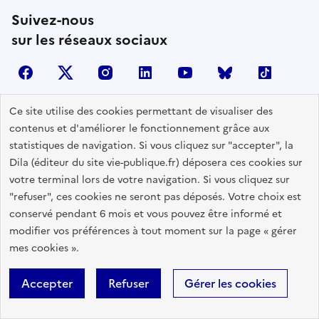
Suivez-nous
sur les réseaux sociaux
facebook
X (anciennement Twitter)
instagram
linkedin
youtube
Bluesky
TikTok
Ce site utilise des cookies permettant de visualiser des
contenus et d'améliorer le fonctionnement grâce aux
Contactez-nous
statistiques de navigation. Si vous cliquez sur "accepter", la
Lettres d'information
Dila (éditeur du site vie-publique.fr) déposera ces cookies sur
votre terminal lors de votre navigation. Si vous cliquez sur
Espace Presse
"refuser", ces cookies ne seront pas déposés. Votre choix est
Utiliser nos contenus
conservé pendant 6 mois et vous pouvez être informé et
Flux RSS
modifier vos préférences à tout moment sur la page « gérer
mes cookies ».
Travailler avec Vie publique
Glossaire
Accepter
Refuser
Gérer les cookies