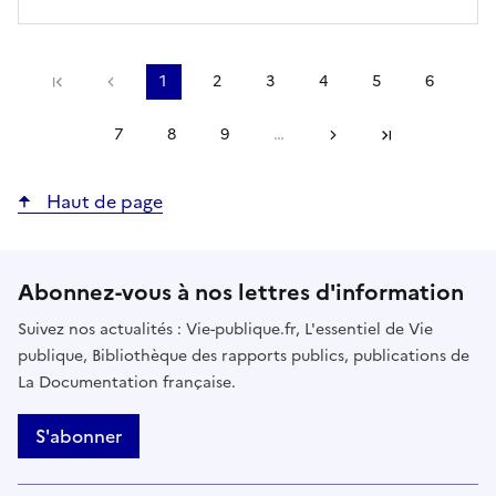
Précédent
1
2
3
4
5
6
Première page
Page
Page
Page
Page
Page
Page
courante
7
8
9
…
Suivant
Page
Page
Page
Dernière page
Haut de page
Abonnez-vous à nos lettres d'information
Suivez nos actualités : Vie-publique.fr, L'essentiel de Vie
publique, Bibliothèque des rapports publics, publications de
La Documentation française.
S'abonner