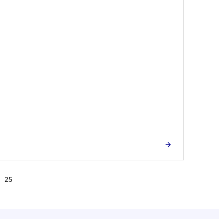
25
Aller à la dernière page -