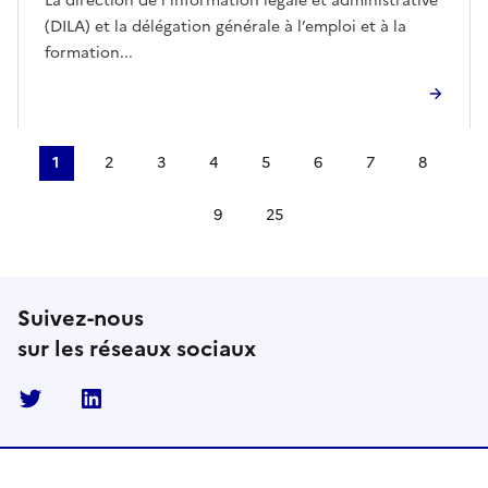
La direction de l’information légale et administrative
(DILA) et la délégation générale à l’emploi et à la
formation...
1
2
3
4
5
6
7
8
9
25
Aller à la dernière page -
Suivez-nous
sur les réseaux sociaux
Twitter
Linkedin