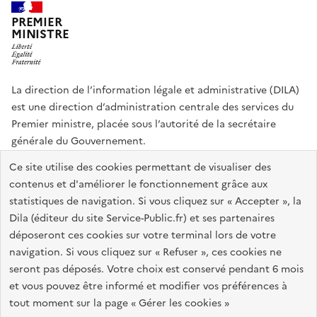
PREMIER
MINISTRE
La direction de l’information légale et administrative (DILA)
est une direction d’administration centrale des services du
Premier ministre, placée sous l’autorité de la secrétaire
générale du Gouvernement.
Ce site utilise des cookies permettant de visualiser des
info.gouv.fr
assemblee-nationale.fr
sénat.fr
contenus et d'améliorer le fonctionnement grâce aux
Répertoire des informations publiques
statistiques de navigation. Si vous cliquez sur « Accepter », la
Dila (éditeur du site Service-Public.fr) et ses partenaires
déposeront ces cookies sur votre terminal lors de votre
Plan du site
Accessibilité du site : partiellement conforme
navigation. Si vous cliquez sur « Refuser », ces cookies ne
Accessibilité des sites de la DILA
Mentions légales
Recrutement
seront pas déposés. Votre choix est conservé pendant 6 mois
et vous pouvez être informé et modifier vos préférences à
Données personnelles et sécurité
Gestion des cookies
tout moment sur la page « Gérer les cookies »