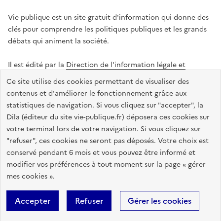
Vie publique est un site gratuit d'information qui donne des
clés pour comprendre les politiques publiques et les grands
débats qui animent la société.
Il est édité par la
Direction de l'information légale et
administrative
.
Ce site utilise des cookies permettant de visualiser des
contenus et d'améliorer le fonctionnement grâce aux
statistiques de navigation. Si vous cliquez sur "accepter", la
legifrance.gouv.fr
info.gouv.fr
data.gouv.fr
Dila (éditeur du site vie-publique.fr) déposera ces cookies sur
service-public.gouv.fr
votre terminal lors de votre navigation. Si vous cliquez sur
"refuser", ces cookies ne seront pas déposés. Votre choix est
conservé pendant 6 mois et vous pouvez être informé et
modifier vos préférences à tout moment sur la page « gérer
Accessibilité : totalement conforme
Données personnelles
mes cookies ».
Gestion des cookies
Mentions légales
Plan du site
Accepter
Refuser
Gérer les cookies
Sauf mention contraire, tous les textes de ce site sont sous
licence
etalab-2.0