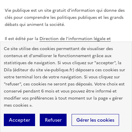
Vie publique est un site gratuit d'information qui donne des
clés pour comprendre les politiques publiques et les grands
débats qui animent la société.
Il est édité par la
Direction de l'information légale et
administrative
.
Ce site utilise des cookies permettant de visualiser des
contenus et d'améliorer le fonctionnement grâce aux
statistiques de navigation. Si vous cliquez sur "accepter", la
legifrance.gouv.fr
info.gouv.fr
data.gouv.fr
Dila (éditeur du site vie-publique.fr) déposera ces cookies sur
service-public.gouv.fr
votre terminal lors de votre navigation. Si vous cliquez sur
"refuser", ces cookies ne seront pas déposés. Votre choix est
conservé pendant 6 mois et vous pouvez être informé et
modifier vos préférences à tout moment sur la page « gérer
Accessibilité : totalement conforme
Données personnelles
mes cookies ».
Gestion des cookies
Mentions légales
Plan du site
Accepter
Refuser
Gérer les cookies
Sauf mention contraire, tous les textes de ce site sont sous
licence
etalab-2.0