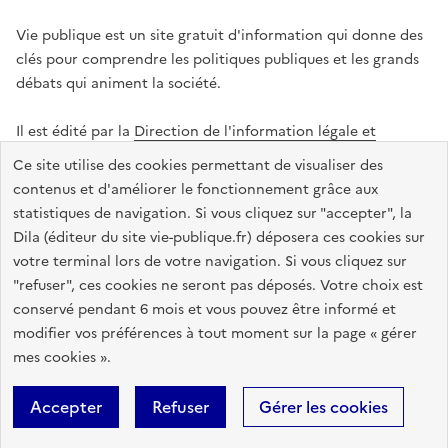
Vie publique est un site gratuit d'information qui donne des
clés pour comprendre les politiques publiques et les grands
débats qui animent la société.
Il est édité par la
Direction de l'information légale et
administrative
.
Ce site utilise des cookies permettant de visualiser des
contenus et d'améliorer le fonctionnement grâce aux
statistiques de navigation. Si vous cliquez sur "accepter", la
legifrance.gouv.fr
info.gouv.fr
data.gouv.fr
Dila (éditeur du site vie-publique.fr) déposera ces cookies sur
service-public.gouv.fr
votre terminal lors de votre navigation. Si vous cliquez sur
"refuser", ces cookies ne seront pas déposés. Votre choix est
conservé pendant 6 mois et vous pouvez être informé et
modifier vos préférences à tout moment sur la page « gérer
Accessibilité : totalement conforme
Données personnelles
mes cookies ».
Gestion des cookies
Mentions légales
Plan du site
Accepter
Refuser
Gérer les cookies
Sauf mention contraire, tous les textes de ce site sont sous
licence
etalab-2.0