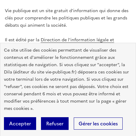
Vie publique est un site gratuit d'information qui donne des
clés pour comprendre les politiques publiques et les grands
débats qui animent la société.
Il est édité par la
Direction de l'information légale et
administrative
.
Ce site utilise des cookies permettant de visualiser des
contenus et d'améliorer le fonctionnement grâce aux
statistiques de navigation. Si vous cliquez sur "accepter", la
legifrance.gouv.fr
info.gouv.fr
data.gouv.fr
Dila (éditeur du site vie-publique.fr) déposera ces cookies sur
service-public.gouv.fr
votre terminal lors de votre navigation. Si vous cliquez sur
"refuser", ces cookies ne seront pas déposés. Votre choix est
conservé pendant 6 mois et vous pouvez être informé et
modifier vos préférences à tout moment sur la page « gérer
Accessibilité : totalement conforme
Données personnelles
mes cookies ».
Gestion des cookies
Mentions légales
Plan du site
Accepter
Refuser
Gérer les cookies
Sauf mention contraire, tous les textes de ce site sont sous
licence
etalab-2.0