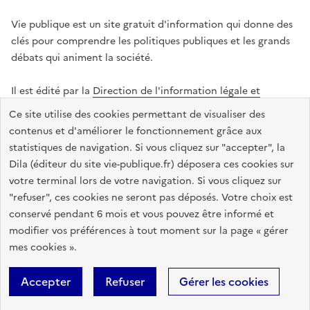
Vie publique est un site gratuit d'information qui donne des
clés pour comprendre les politiques publiques et les grands
débats qui animent la société.
Il est édité par la
Direction de l'information légale et
administrative
.
Ce site utilise des cookies permettant de visualiser des
contenus et d'améliorer le fonctionnement grâce aux
statistiques de navigation. Si vous cliquez sur "accepter", la
legifrance.gouv.fr
info.gouv.fr
data.gouv.fr
Dila (éditeur du site vie-publique.fr) déposera ces cookies sur
service-public.gouv.fr
votre terminal lors de votre navigation. Si vous cliquez sur
"refuser", ces cookies ne seront pas déposés. Votre choix est
conservé pendant 6 mois et vous pouvez être informé et
modifier vos préférences à tout moment sur la page « gérer
Accessibilité : totalement conforme
Données personnelles
mes cookies ».
Gestion des cookies
Mentions légales
Plan du site
Accepter
Refuser
Gérer les cookies
Sauf mention contraire, tous les textes de ce site sont sous
licence
etalab-2.0