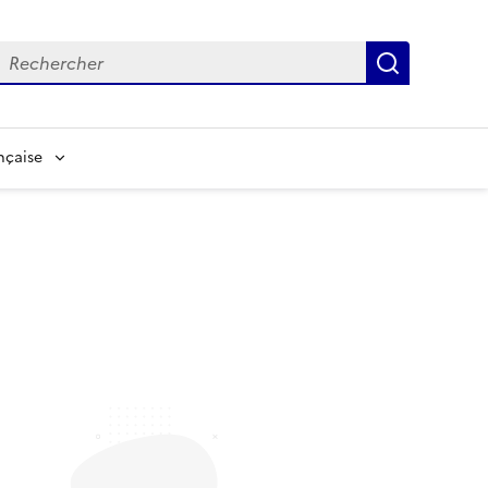
echerche
Recherch
nçaise