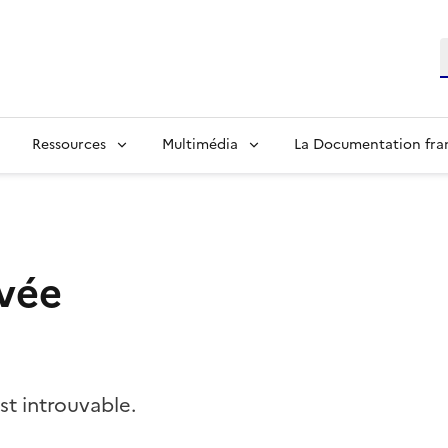
R
Ressources
Multimédia
La Documentation fra
vée
t introuvable.