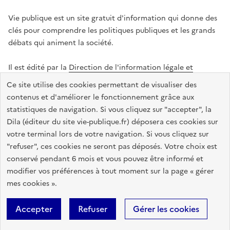
Vie publique est un site gratuit d'information qui donne des
clés pour comprendre les politiques publiques et les grands
débats qui animent la société.
Il est édité par la
Direction de l'information légale et
administrative
.
Ce site utilise des cookies permettant de visualiser des
contenus et d'améliorer le fonctionnement grâce aux
statistiques de navigation. Si vous cliquez sur "accepter", la
legifrance.gouv.fr
info.gouv.fr
data.gouv.fr
Dila (éditeur du site vie-publique.fr) déposera ces cookies sur
service-public.gouv.fr
votre terminal lors de votre navigation. Si vous cliquez sur
"refuser", ces cookies ne seront pas déposés. Votre choix est
conservé pendant 6 mois et vous pouvez être informé et
modifier vos préférences à tout moment sur la page « gérer
Accessibilité : totalement conforme
Données personnelles
mes cookies ».
Gestion des cookies
Mentions légales
Plan du site
Accepter
Refuser
Gérer les cookies
Sauf mention contraire, tous les textes de ce site sont sous
licence
etalab-2.0