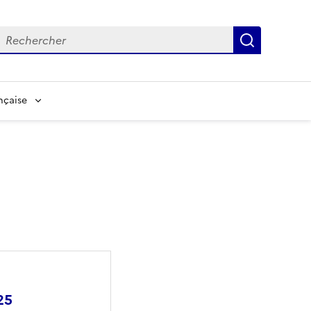
echerche
Recherch
nçaise
25