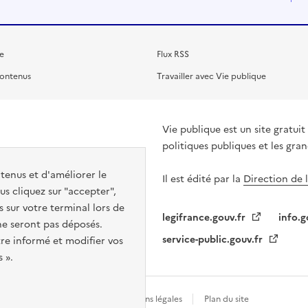
e
Flux RSS
contenus
Travailler avec Vie publique
Vie publique est un site gratu
politiques publiques et les gra
ntenus et d'améliorer le
Il est édité par la
Direction de 
s cliquez sur "accepter",
s sur votre terminal lors de
legifrance.gouv.fr
info.g
 ne seront pas déposés.
service-public.gouv.fr
re informé et modifier vos
 ».
Gestion des cookies
Mentions légales
Plan du site