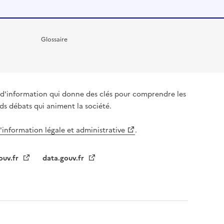
Glossaire
it d'information qui donne des clés pour comprendre les
nds débats qui animent la société.
l'information légale et administrative
.
ouv.fr
data.gouv.fr