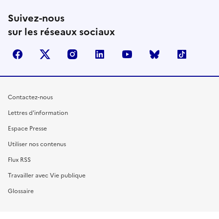
Suivez-nous
sur les réseaux sociaux
facebook
X (anciennement Twitter)
instagram
linkedin
youtube
Bluesky
TikTok
Contactez-nous
Lettres d'information
Espace Presse
Utiliser nos contenus
Flux RSS
Travailler avec Vie publique
Glossaire