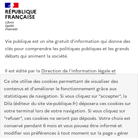
RÉPUBLIQUE
FRANÇAISE
Vie publique est un site gratuit d'information qui donne des
clés pour comprendre les politiques publiques et les grands
débats qui animent la société.
Il est édité par la
Direction de l'information légale et
administrative
.
Ce site utilise des cookies permettant de visualiser des
contenus et d'améliorer le fonctionnement grâce aux
statistiques de navigation. Si vous cliquez sur "accepter", la
legifrance.gouv.fr
info.gouv.fr
data.gouv.fr
Dila (éditeur du site vie-publique.fr) déposera ces cookies sur
service-public.gouv.fr
votre terminal lors de votre navigation. Si vous cliquez sur
"refuser", ces cookies ne seront pas déposés. Votre choix est
conservé pendant 6 mois et vous pouvez être informé et
modifier vos préférences à tout moment sur la page « gérer
Accessibilité : totalement conforme
Données personnelles