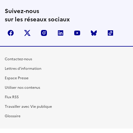
Suivez-nous
sur les réseaux sociaux
facebook
X (anciennement Twitter)
instagram
linkedin
youtube
Bluesky
TikTok
Contactez-nous
Lettres d'information
Espace Presse
Utiliser nos contenus
Flux RSS
Travailler avec Vie publique
Glossaire