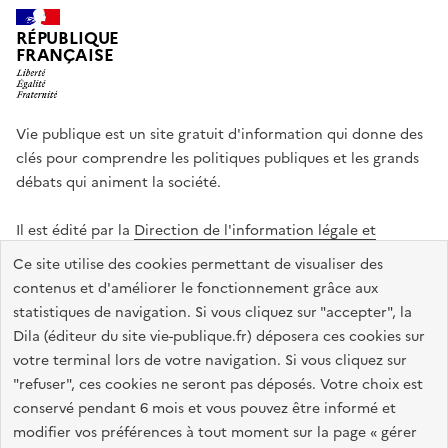
RÉPUBLIQUE
FRANÇAISE
Vie publique est un site gratuit d'information qui donne des
clés pour comprendre les politiques publiques et les grands
débats qui animent la société.
Il est édité par la
Direction de l'information légale et
administrative
.
Ce site utilise des cookies permettant de visualiser des
contenus et d'améliorer le fonctionnement grâce aux
statistiques de navigation. Si vous cliquez sur "accepter", la
legifrance.gouv.fr
info.gouv.fr
data.gouv.fr
Dila (éditeur du site vie-publique.fr) déposera ces cookies sur
service-public.gouv.fr
votre terminal lors de votre navigation. Si vous cliquez sur
"refuser", ces cookies ne seront pas déposés. Votre choix est
conservé pendant 6 mois et vous pouvez être informé et
modifier vos préférences à tout moment sur la page « gérer
Accessibilité : totalement conforme
Données personnelles