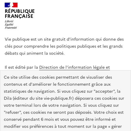
RÉPUBLIQUE
FRANÇAISE
Vie publique est un site gratuit d'information qui donne des
clés pour comprendre les politiques publiques et les grands
débats qui animent la société.
Il est édité par la
Direction de l'information légale et
administrative
.
Ce site utilise des cookies permettant de visualiser des
contenus et d'améliorer le fonctionnement grâce aux
statistiques de navigation. Si vous cliquez sur "accepter", la
legifrance.gouv.fr
info.gouv.fr
data.gouv.fr
Dila (éditeur du site vie-publique.fr) déposera ces cookies sur
service-public.gouv.fr
votre terminal lors de votre navigation. Si vous cliquez sur
"refuser", ces cookies ne seront pas déposés. Votre choix est
conservé pendant 6 mois et vous pouvez être informé et
modifier vos préférences à tout moment sur la page « gérer
Accessibilité : totalement conforme
Données personnelles