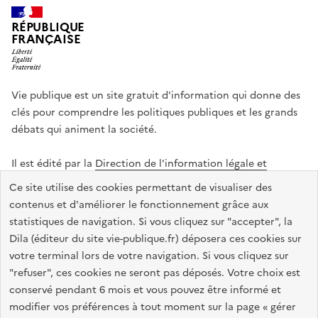
RÉPUBLIQUE
FRANÇAISE
Vie publique est un site gratuit d'information qui donne des
clés pour comprendre les politiques publiques et les grands
débats qui animent la société.
Il est édité par la
Direction de l'information légale et
administrative
.
Ce site utilise des cookies permettant de visualiser des
contenus et d'améliorer le fonctionnement grâce aux
statistiques de navigation. Si vous cliquez sur "accepter", la
legifrance.gouv.fr
info.gouv.fr
data.gouv.fr
Dila (éditeur du site vie-publique.fr) déposera ces cookies sur
service-public.gouv.fr
votre terminal lors de votre navigation. Si vous cliquez sur
"refuser", ces cookies ne seront pas déposés. Votre choix est
conservé pendant 6 mois et vous pouvez être informé et
modifier vos préférences à tout moment sur la page « gérer
Accessibilité : totalement conforme
Données personnelles