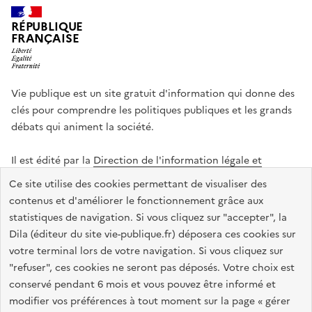
RÉPUBLIQUE
FRANÇAISE
Vie publique est un site gratuit d'information qui donne des
clés pour comprendre les politiques publiques et les grands
débats qui animent la société.
Il est édité par la
Direction de l'information légale et
administrative
.
Ce site utilise des cookies permettant de visualiser des
contenus et d'améliorer le fonctionnement grâce aux
statistiques de navigation. Si vous cliquez sur "accepter", la
legifrance.gouv.fr
info.gouv.fr
data.gouv.fr
Dila (éditeur du site vie-publique.fr) déposera ces cookies sur
service-public.gouv.fr
votre terminal lors de votre navigation. Si vous cliquez sur
"refuser", ces cookies ne seront pas déposés. Votre choix est
conservé pendant 6 mois et vous pouvez être informé et
modifier vos préférences à tout moment sur la page « gérer
Accessibilité : totalement conforme
Données personnelles