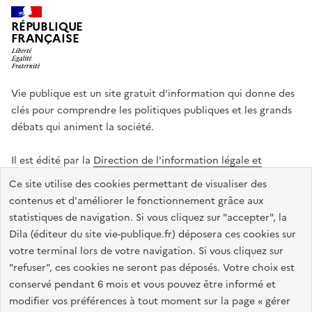
RÉPUBLIQUE
FRANÇAISE
Vie publique est un site gratuit d'information qui donne des
clés pour comprendre les politiques publiques et les grands
débats qui animent la société.
Il est édité par la
Direction de l'information légale et
administrative
.
Ce site utilise des cookies permettant de visualiser des
contenus et d'améliorer le fonctionnement grâce aux
statistiques de navigation. Si vous cliquez sur "accepter", la
legifrance.gouv.fr
info.gouv.fr
data.gouv.fr
Dila (éditeur du site vie-publique.fr) déposera ces cookies sur
service-public.gouv.fr
votre terminal lors de votre navigation. Si vous cliquez sur
"refuser", ces cookies ne seront pas déposés. Votre choix est
conservé pendant 6 mois et vous pouvez être informé et
modifier vos préférences à tout moment sur la page « gérer
Accessibilité : totalement conforme
Données personnelles